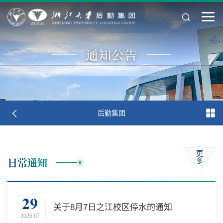
通知公告
后勤集团
更
日常通知
多
29
关于8月7日之江校区停水的通知
2026.07