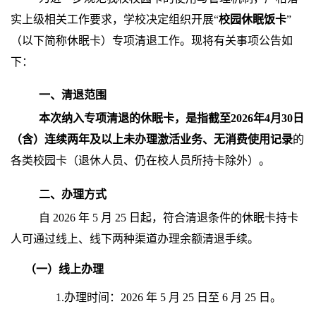
实上级相关工作要求，学校决定组织开展“
校园休眠饭卡
”
（以下简称休眠卡）
专项清退工作。现将有关事项公告如
下：
一、清退范围
本次纳入专项清退的休眠卡，是指截至
2026
年
4
月
30
日
（含）连续两年及以上未办理激活业务、无消费使用记录
的
各类校园卡
（退休人员、仍在校人员所持卡除外）
。
二、办理方式
自
2026
年
5
月
25
日起，符合清退条件的休眠卡持卡
人可通过线上、线下两种渠道办理余额清退手续。
（一）线上办理
1.
办理时间：
2026
年
5
月
25
日至
6
月
25
日。