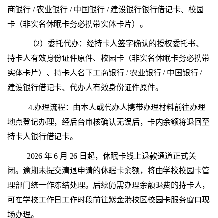
商银行
/
农业银行
/
中国银行
/
建设银行银行借记卡、校园
卡（非实名休眠卡务必携带实体卡片）。
（
2
）委托代办：经持卡人签字确认的授权委托书、
持卡人有效身份证件原件、校园卡（非实名休眠卡务必携带
实体卡片）、持卡人名下工商银行
/
农业银行
/
中国银行
/
建设银行借记卡、代办人有效身份证件原件。
4.
办理流程：由本人或代办人携带办理材料前往办理
地点登记办理，经后台审核确认无误后，卡内余额将退回至
持卡人银行借记卡。
2026
年
6
月
26
日起，休眠卡线上退款通道正式关
闭。逾期未提交清退申请的休眠卡余额，将由学校校园卡管
理部门统一作冻结处理。后续仍需办理余额退费的持卡人，
可在学校工作日工作时段前往紫金港校区校园卡服务窗口现
场办理。