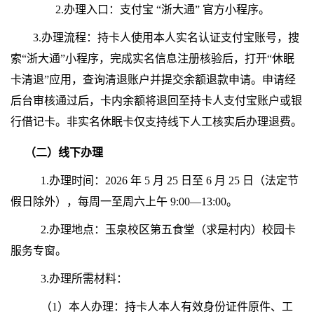
2.
办理入口：支付宝 “浙大通” 官方小程序。
3.
办理流程：持卡人使用本人实名认证支付宝账号，搜
索“浙大通”小程序，完成实名信息注册核验后，打开“休眠
卡清退”应用，查询清退账户并提交余额退款申请。申请经
后台审核通过后，卡内余额将退回至持卡人支付宝账户或银
行借记卡。非实名休眠卡仅支持线下人工核实后办理退费。
（二）线下办理
1.
办理时间：
2026
年
5
月
25
日至
6
月
25
日（法定节
假日除外），每周一至周六上午
9:00
—
13:00
。
2.
办理地点：玉泉校区第五食堂（求是村内）校园卡
服务专窗。
3.
办理所需材料：
（
1
）本人办理：持卡人本人有效身份证件原件、工