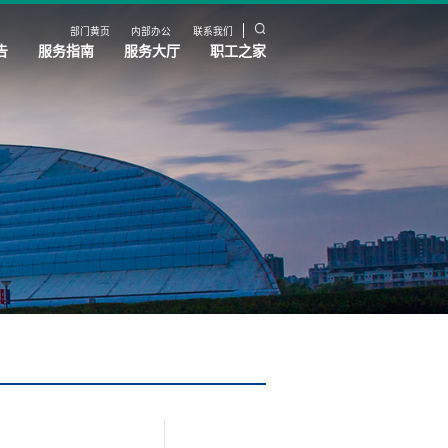
部门黄页
内部办公
联系我们
告
服务指南
服务大厅
职工之家