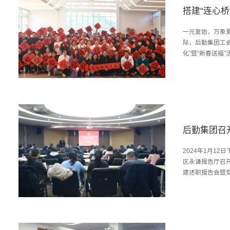
一元复始，万象
际，后勤集团工
化”暨“新春送福”活动
2024年1月1
区永谦报告厅召开
建述职报告会暨党