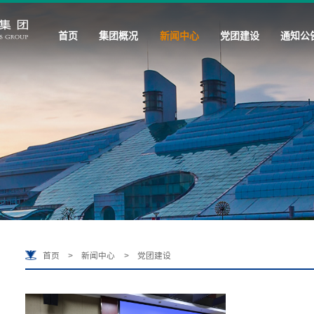
首页
集团概况
新闻中心
党团建设
通知公
首页
>
新闻中心
>
党团建设