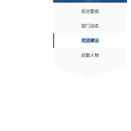
综合要闻
部门动态
党团建设
后勤人物