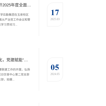
后勤集团召开2025年度全面从严治党工作会议和警示...
17
大学后勤集团在玉泉校区
2025.03
全面从严治党工作会议和警
学习贯彻习...
弘扬美食文化，党建赋能“舌尖上的美食”
05
建联建工作的开展，弘扬
2024.05
近日饮食中心第二党支部
，拍摄...