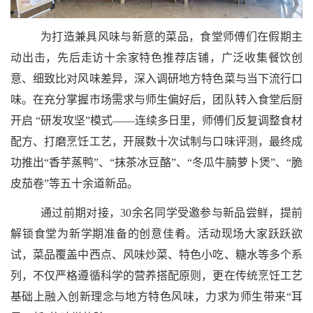
为打造兼具风味与新意的菜品，食堂师傅们在假期主
动出击，先后走访十余家特色推荐店铺，广泛收集餐饮创
意、细致比对风味差异，深入调研地方特色菜与当下流行口
味。在充分掌握市场需求与师生偏好后，团队转入食堂后厨
开启 “研发攻坚”模式——连续多日里，师傅们反复调整食材
配方、打磨烹饪工艺，开展数十次试制与口味评测，最终成
功推出“香芋蒸鸭”、“抹茶冰豆酪”、“冬瓜牛腩萝卜煲”、“脆
皮茄卷”等五十余道新品。
通过前期对接，30余名同学受邀参与新品尝鲜，提前
解锁食堂为新学期准备的创意佳肴。活动现场大家跃跃欲
试，菜品覆盖中西点、风味炒菜、特色小吃、糖水等多个系
列，不仅严格遵循科学的营养搭配原则，更在传统烹饪工艺
基础上融入创新理念与地方特色风味，力求为师生带来“耳