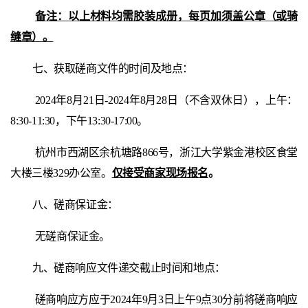
备注：以上材料均需胶装成册，每页加须盖公章（或骑
缝章）。
七、
获取磋商文件的时间
及地点
：
2024年8月21日-2024年8月28日（不含双休日），上午：
8:30-11:30，下午13:30-17:00。
杭州市西湖区余杭塘路866号，浙江大学紫金港校区食堂
大楼三楼329办公室。
仅接受商家现场报名
。
八
、
磋商
保证金：
无磋商保证金。
九
、
磋商
响应文件递交截止时间和地点：
磋商响应方应于2024年9月3日上午9点30分前将磋商响应