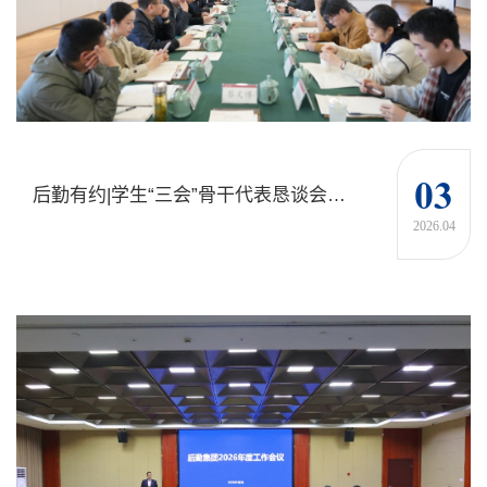
03
后勤有约|学生“三会”骨干代表恳谈会顺利召开
2026.04