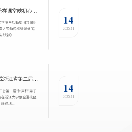
后勤+思政|榜样课堂映初心，劳动教育励成长
14
义学院与后勤集团共同组
2025.11
育之劳动榜样进课堂”活
线的...
后勤集团完成浙江省第二届“钟声杯”男子篮球争霸...
14
浙江省第二届“钟声杯”男子
2025.11
赛在浙江大学紫金港校区
过现...