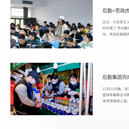
近日，马克思主
织开展了“劳动教
动，来自后勤服务战
11月11日晚，
篮球争霸赛总决
体育馆激情上演。经