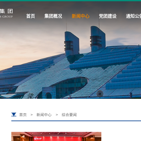
首页
集团概况
新闻中心
党团建设
通知公
首页
>
新闻中心
>
综合要闻