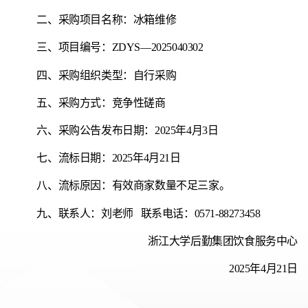
二、
采购项目名称：
冰箱维修
三、项目编号：
ZDYS—2025040302
四、采购组织类型：自行采购
五、采购方式：
竞争性磋商
六、采购公告发布日期：
2025年4月3日
七、流标日期：
2025年4月21日
八、流标原因：
有效商家数量不足三家。
九、联系人：刘老师
联系电话：0571-88273458
浙江大学后勤集团饮食服务中心
2025年4月21日