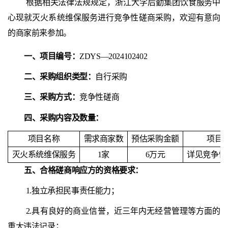
根据相关法律法规规定，浙江大学后勤集团饮食服务中
心现就
灭火系统维保服务
进行竞争性
磋商
采购，欢迎有意向
的商家前来参加。
一、项目编号：
ZDYS—2024102402
二、采购组织类型：
自行采购
三、采购方式：
竞争性
磋商
四、采购内容及数量
：
项目名称
需求商家数
预估采购金额
项目
灭火系统维保服务
1家
6万元
详见竞争性
五、合格
磋商
响应方的资格要求
：
1.独立承担民事责任能力；
2.具有良好的商业信誉，近三年内无经营管理等方面的
重大违法记录；