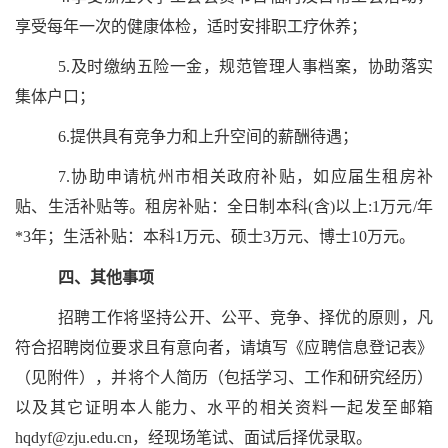
享受每年一次的健康体检，适时安排职工疗休养；
5.
及时缴纳五险一金，规范管理人事档案，协助落实
集体户口；
6.
提供具有竞争力和上升空间的薪酬待遇；
7.
协助申请杭州市相关政府补贴，如应届生租房补
贴、生活补贴等。租房补贴：全日制本科
(
含
)
以上
:1
万元
/
年
*3
年；生活补贴：本科
1
万元、硕士
3
万元、博士
10
万元。
四、其他事项
招聘工作将坚持公开、公平、竞争、择优的原则，凡
符合招聘岗位要求且有意向者，请填写《应聘信息登记表》
（见附件），并将个人简历（包括学习、工作和研究经历）
以及其它证明本人能力、水平的相关资料一起发至邮箱
hqdyf@zju.edu.cn
，经现场笔试、面试后择优录取。