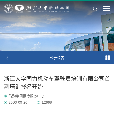
公示公告
浙江大学同力机动车驾驶员培训有限公司首
期培训报名开始
后勤集团接待服务中心
2003-09-20
12668