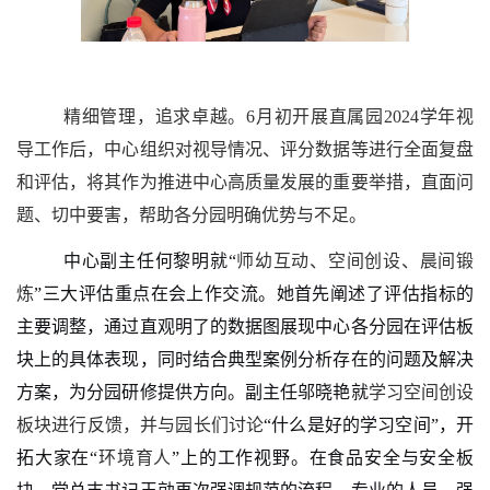
精细管理，追求卓越。
6
月初
开展直属园
2024
学年视
导工作
后，中心组织对视导情况、评分数据等进行全面复盘
和评估，将其作为推进中心高质量发展的重要举措，直面问
题、切中要害，帮助各分园明确优势与不足。
中心副主任何黎明就
“
师幼互动
、
空间创设
、
晨间锻
炼
”三大评估重点在会上作交流。她首先阐述了评估指标的
主要调整，通过直观明了的数据图展现中心各分园在评估板
块上的具体表现，同时结合典型案例分析存在的问题及解决
方案，为分园研修提供方向。副主任邬晓艳就
学习空间创设
板块
进行反馈，并与园长们讨论
“什么是好的学习空间”，开
拓大家在“
环境育人
”上的工作视野。在食品安全与安全板