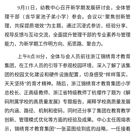
9月11日，幼教中心
召开
新学期发展研讨会
，
全体管
理干部（含华家池子弟小学）参会
。
会议
以
“聚焦创新管
理，共探提质增效”为主题，通过
沉浸式参访
、
经验分享、
视导反馈
与互动交流，全面提升管理干部的专业素养与管理
能力，为新学期工作明方向、拓思路、聚合力。
上午
8点
30分
，全体
与会人员
前往浙江锦绣育才教育
集团
，
在工作人员的引导下参观校园环境，深入了解了该集
团的校园文化建设和硬件设施配置
，
切身感受
“
样样落实，
天天坚持
”
的育才精神。随后，浙江锦绣育才教育集团小学
总校长、正高级教师、浙江省特级教师丁杭缨作了题为《解
码附属学校的高质量发展》专题报告，阐释学校高质量发展
的内涵、路径、机制和密码，同时还分享了集团在教育教学
创新、管理模式优化等方面的经验及成果。中心主任周熔表
示，锦绣
育才教育集团
“
一张蓝图绘到底的战略，一任接着