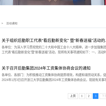
>
活动通知
关于组织后勤职工代表“看后勤新变化” 暨“新春送福”活动的..
各单位：为深入学习贯彻党的二十大和中国工会十八大精神，进一步加强集团
工代表“看后勤新变化”暨“新春送福”活动，现将有关事项通知如下：一、活动时间
代表参观玉泉校区怡膳堂；2.现场传递温暖和祝福活动。（二）2024年1月1
2.集团各单位部分入住职工代表座谈；...
关于召开后勤集团2024年工资集体协商会议的通知
各单位、各部门：为积极推动工资集体协商提质增效，构建和谐劳动关系，
2024年1月3日召开浙江大学后勤集团2024年工资集体协商会议，现就有关事
会议地点后勤集团玉泉校区职工之家三、与会人员1.企业方协商代表：万春根
惠、饶润梅、吴俊锋、林虹3.工资集体协商监督检查委员会委员：...
上页
1
2
3
下