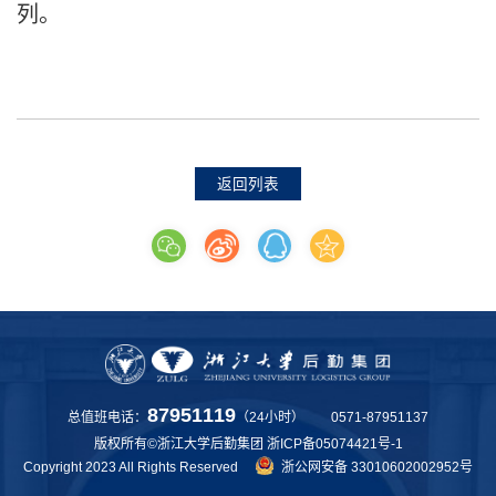
列。
返回列表
87951119
总值班电话：
（24小时） 0571-87951137
版权所有©浙江大学后勤集团
浙ICP备05074421号-1
Copyright 2023 All Rights Reserved
浙公网安备 33010602002952号