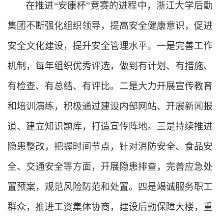
在推进“安康杯”竞赛的进程中，浙江大学后勤
集团不断强化组织领导，提高安全健康意识，促进
安全文化建设，提升安全管理水平。一是完善工作
机制，每年组织优秀评选，做到有计划、有措施、
有检查、有总结、有评比。二是大力开展宣传教育
和培训演练，积极通过建设内部网站、开展新闻报
道、建立知识题库，打造宣传阵地。三是持续推进
隐患整改，把握时间节点，针对消防安全、食品安
全、交通安全等方面，开展隐患排查，完善应急处
置预案，规范风险防范和处置。四是竭诚服务职工
群众，推进工资集体协商，建设后勤保障大楼，重