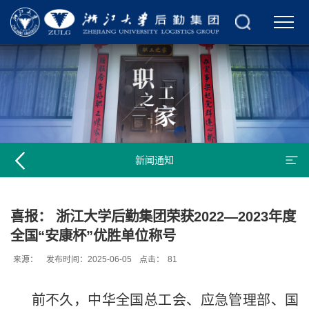
新闻通知
喜报： 浙江大学后勤集团荣获2022—2023年度
全国“安康杯”优胜单位称号
来源：
发布时间：2025-06-05
点击：
81
前不久，中华全国总工会、应急管理部、国