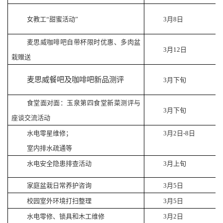
女教工“甜蜜活动”
3
月
8
日
麦思威咖啡吧自带杯限时优惠、多肉盆
3
月
12
日
栽赠送
麦思威餐吧及咖啡吧新品测评
3
月下旬
食堂面对面：玉泉第四食堂新菜测评与
3
月下旬
座谈交流活动
水电零星维修；
3
月
2
日
-8
日
室内排水疏通等
水电安全隐患排查活动
3
月上旬
家庭盆栽日常养护咨询
3
月
5
日
校园室外环境打扫整理
3
月
5
日
水电零修、锁具和木工维修
3
月
2
日