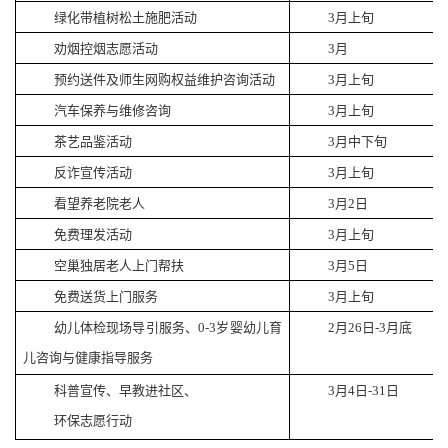
绿化带植树松土施肥活动
3
月上旬
劝烟控烟志愿活动
3
月
预约送件及师生网购权益维护咨询活动
3
月上旬
汽车保养与维修咨询
3
月上旬
茶艺品鉴活动
3
月中下旬
反诈宣传活动
3
月上旬
看望养老院老人
3
月
2
日
免费理发活动
3
月上旬
空巢独居老人上门帮扶
3
月
5
日
免费送货上门服务
3
月上旬
幼儿体检现场导引服务、
0-3
岁婴幼儿育
2
月
26
日
-3
月底
儿咨询与健康指导服务
科普宣传、早教进社区、
3
月
4
日
-31
日
环保志愿行动